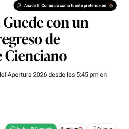
Añadir El Comercio como fuente preferida en
a Guede con un
 regreso de
e Cienciano
 del Apertura 2026 desde las 5:45 pm en
Seguir en
Guardar