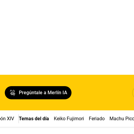
Pregúntale a Merlín IA
ón XIV
Temas del día
Keiko Fujimori
Feriado
Machu Pic