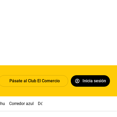
Pásate al Club El Comercio
Inicia sesión
chu
Corredor azul
Dólar
Congreso
Nasca
Acuña
Toled