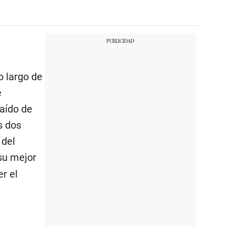
o largo de
e
aído de
s dos
 del
su mejor
r el