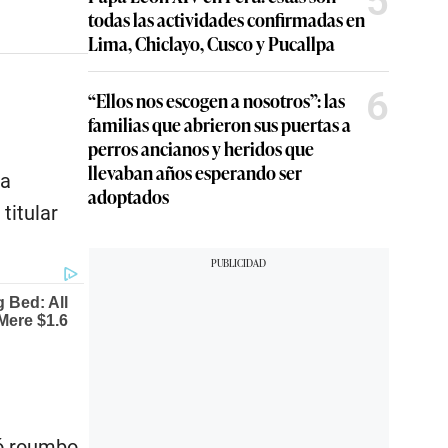
5
todas las actividades confirmadas en
Lima, Chiclayo, Cusco y Pucallpa
6
“Ellos nos escogen a nosotros”: las
familias que abrieron sus puertas a
perros ancianos y heridos que
llevaban años esperando ser
la
adoptados
titular
ió roumbo