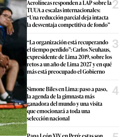
2
Aerolíneas responden a LAP sobre la
TUUA a escalas internacionales:
“Una reducción parcial deja intacta
la desventaja competitiva de fondo”
3
“La organización está recuperando
el tiempo perdido”: Carlos Neuhaus,
expresidente de Lima 2019, sobre los
retos a un año de Lima 2027 y en qué
más está preocupado el Gobierno
4
Simone Biles en Lima: paso a paso,
la agenda de la gimnasta más
ganadora del mundo y una visita
que emocionará a toda una
selección nacional
Papa León XIV en Perú: estas son