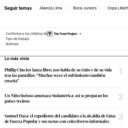
Seguir temas
Alianza Lima
Boca Juniors
Copa Liber
Conforme a los criterios de
Tipo de trabajo:
Noticias
Lo más visto
1
Phillip Chu Joy lanza libro, nos habla de su éxito y de su vida
tras las pantallas: “Muchas veces el sufrimiento también
enseña”
2
Un Niño furioso amenaza Sudamérica: así se preparan los
países vecinos
3
Samuel Daza: el expediente del candidato a la alcaldía de Lima
de Fuerza Popular y sus nexos con colectiveros informales