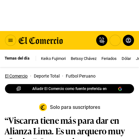
Temas del día
Keiko Fujimori
Betssy Chávez
Feriados
Dólar
J
El Comercio
·
Deporte Total
·
Futbol Peruano
Añadir El Comercio como fuente preferida en
Solo para suscriptores
“Viscarra tiene más para dar en
Alianza Lima. Es un arquero muy