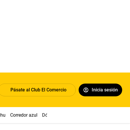
Pásate al Club El Comercio
Inicia sesión
chu
Corredor azul
Dólar
Congreso
Nasca
Acuña
Toled