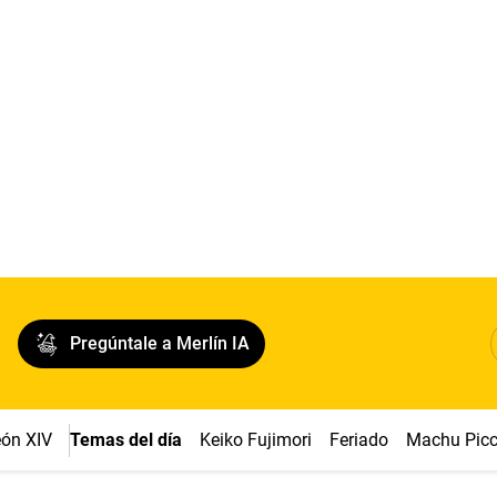
Pregúntale a Merlín IA
ón XIV
Temas del día
Keiko Fujimori
Feriado
Machu Pic