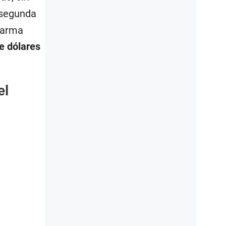
n segunda
 Tarma
e dólares
el