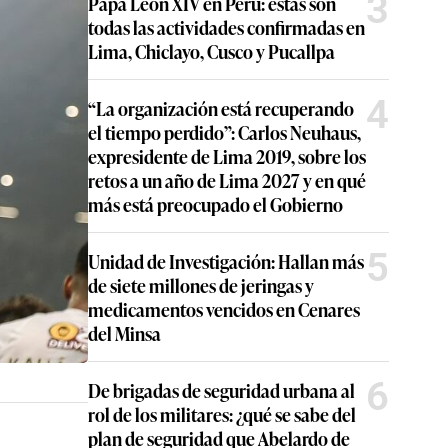
3
Papa León XIV en Perú: estas son
todas las actividades confirmadas en
Lima, Chiclayo, Cusco y Pucallpa
4
“La organización está recuperando
el tiempo perdido”: Carlos Neuhaus,
expresidente de Lima 2019, sobre los
retos a un año de Lima 2027 y en qué
más está preocupado el Gobierno
5
Unidad de Investigación: Hallan más
de siete millones de jeringas y
medicamentos vencidos en Cenares
del Minsa
6
De brigadas de seguridad urbana al
rol de los militares: ¿qué se sabe del
plan de seguridad que Abelardo de