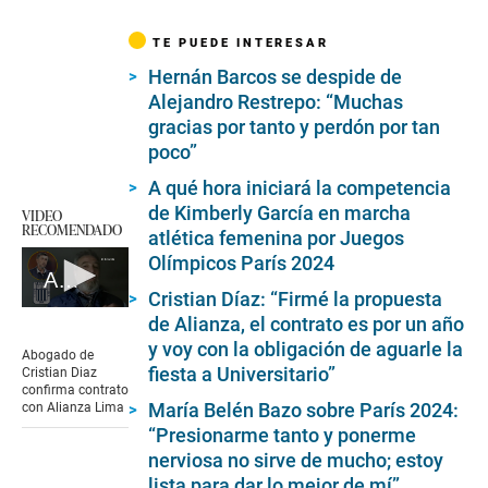
TE PUEDE INTERESAR
Hernán Barcos se despide de
Alejandro Restrepo: “Muchas
gracias por tanto y perdón por tan
poco”
A qué hora iniciará la competencia
de Kimberly García en marcha
VIDEO
RECOMENDADO
atlética femenina por Juegos
Olímpicos París 2024
Abogado de Cristian Diaz confirma contrato con Alianza Lima
Cristian Díaz: “Firmé la propuesta
0
de Alianza, el contrato es por un año
seconds
y voy con la obligación de aguarle la
of
Abogado de
1
fiesta a Universitario”
Cristian Diaz
minute,
confirma contrato
28
María Belén Bazo sobre París 2024:
con Alianza Lima
seconds
“Presionarme tanto y ponerme
nerviosa no sirve de mucho; estoy
lista para dar lo mejor de mí”