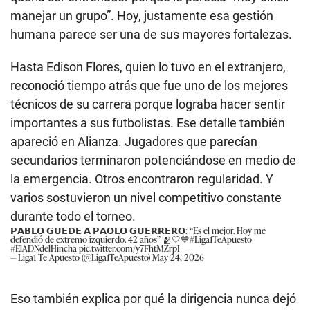
manejar un grupo”. Hoy, justamente esa gestión
humana parece ser una de sus mayores fortalezas.
Hasta Edison Flores, quien lo tuvo en el extranjero,
reconoció tiempo atrás que fue uno de los mejores
técnicos de su carrera porque lograba hacer sentir
importantes a sus futbolistas. Ese detalle también
apareció en Alianza. Jugadores que parecían
secundarios terminaron potenciándose en medio de
la emergencia. Otros encontraron regularidad. Y
varios sostuvieron un nivel competitivo constante
durante todo el torneo.
𝗣𝗔𝗕𝗟𝗢 𝗚𝗨𝗘𝗗𝗘 𝗔 𝗣𝗔𝗢𝗟𝗢 𝗚𝗨𝗘𝗥𝗥𝗘𝗥𝗢: “Es el mejor. Hoy me
defendió de extremo izquierdo. 42 años” 🫂🤍💙
#Liga1TeApuesto
#ElADNdelHincha
pic.twitter.com/y7FhtMZrpI
— Liga1 Te Apuesto (@Liga1TeApuesto)
May 24, 2026
Eso también explica por qué la dirigencia nunca dejó