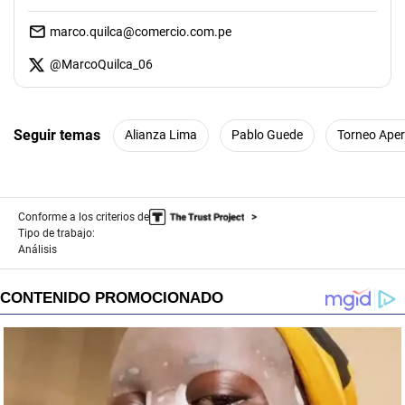
marco.quilca@comercio.com.pe
@
MarcoQuilca_06
Seguir temas
Alianza Lima
Pablo Guede
Torneo Aper
Conforme a los criterios de
Tipo de trabajo:
Análisis