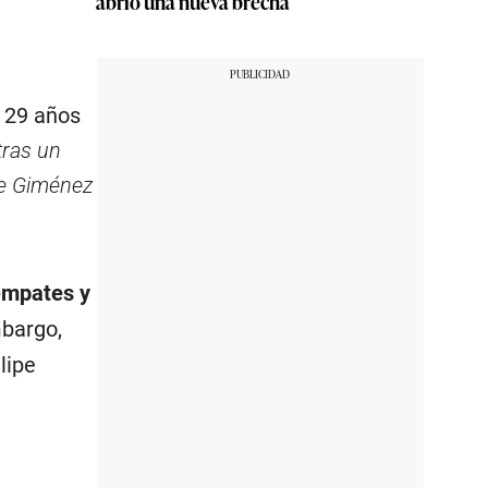
abrió una nueva brecha
e 29 años
 tras un
pe Giménez
 empates y
mbargo,
lipe