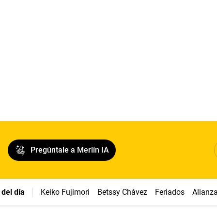
Pregúntale a Merlín IA
del día
Keiko Fujimori
Betssy Chávez
Feriados
Alianz