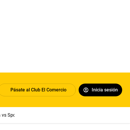
Pásate al Club El Comercio
Inicia sesión
a vs Sport Boys
Jorge Messi
Dólar
Papa León XIV
Congre