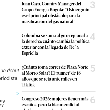
3
Juan Cayo, Country Manager del
Grupo Energía Bogotá: “Osinergmin
es el principal obstáculo para la
masificación del gas natural”
4
Colombia se suma al giro regional a
la derecha: cuánto cambia la política
exterior con la llegada de De la
Espriella
5
¿Cuánto toma correr de Plaza Norte
á un debut
al Morro Solar? El ‘runner’ de 18
años que se reta ante miles en
riodista
TikTok
6
Congreso 2026: mujeres tienen más
escaños, pero la bicameralidad