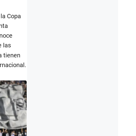
 la Copa
nta
onoce
 las
a tienen
rnacional.