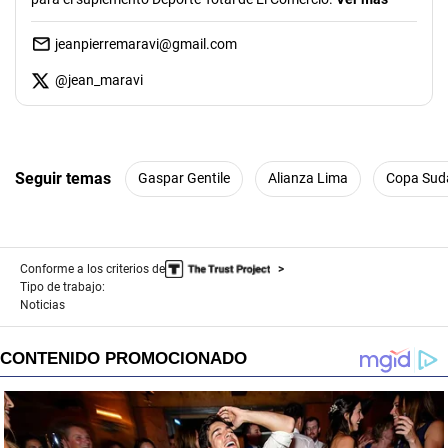
jeanpierremaravi@gmail.com
@
jean_maravi
Seguir temas
Gaspar Gentile
Alianza Lima
Copa Sud
Conforme a los criterios de
Tipo de trabajo:
Noticias