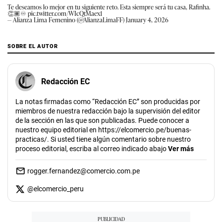
Te deseamos lo mejor en tu siguiente reto. Esta siempre será tu casa, Rafinha.
👏🏾♾️
pic.twitter.com/WIcQtMaex1
— Alianza Lima Femenino (@AlianzaLimaFF)
January 4, 2026
SOBRE EL AUTOR
Redacción EC
La notas firmadas como “Redacción EC” son producidas por
miembros de nuestra redacción bajo la supervisión del editor
de la sección en las que son publicadas. Puede conocer a
nuestro equipo editorial en https://elcomercio.pe/buenas-
practicas/. Si usted tiene algún comentario sobre nuestro
proceso editorial, escriba al correo indicado abajo
Ver más
rogger.fernandez@comercio.com.pe
@
elcomercio_peru