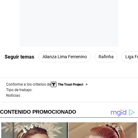
Seguir temas
Alianza Lima Femenino
Rafinha
Liga 
Conforme a los criterios de
Tipo de trabajo:
Noticias