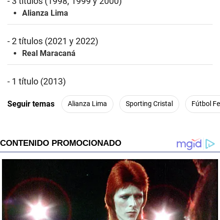
- 3 títulos (1998, 1999 y 2000)
Alianza Lima
- 2 títulos (2021 y 2022)
Real Maracaná
- 1 título (2013)
Seguir temas
Alianza Lima
Sporting Cristal
Fútbol F