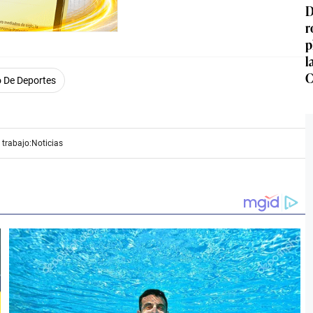
D
r
p
l
C
o De Deportes
 trabajo:
Noticias