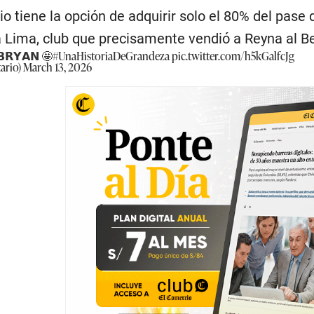
rio tiene la opción de adquirir solo el 80% del pase 
a Lima, club que precisamente vendió a Reyna al B
𝗕𝗥𝗬𝗔𝗡 🤩
#UnaHistoriaDeGrandeza
pic.twitter.com/h5kGalfcJg
tario)
March 13, 2026