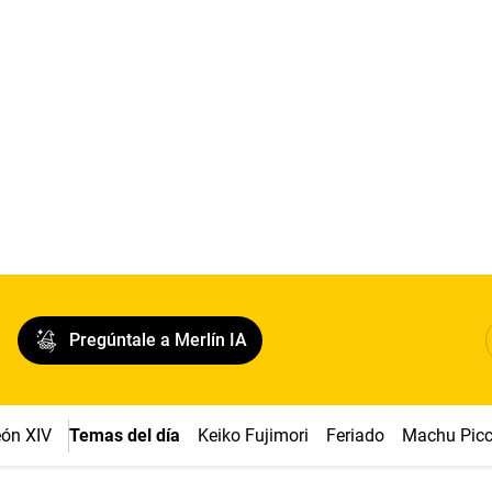
Pregúntale a Merlín IA
ón XIV
Temas del día
Keiko Fujimori
Feriado
Machu Pic