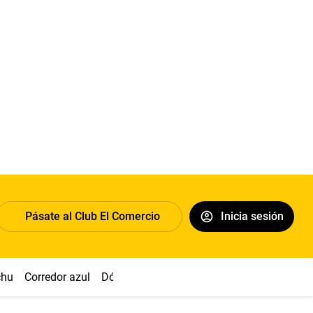
Pásate al Club El Comercio
Inicia sesión
chu
Corredor azul
Dólar
Congreso
Nasca
Acuña
Toled