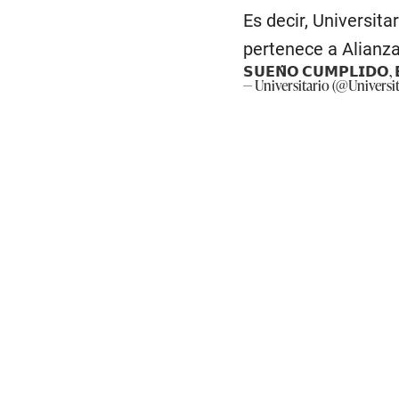
Es decir, Universita
pertenece a Alianz
𝗦𝗨𝗘𝗡̃𝗢 𝗖𝗨𝗠𝗣𝗟𝗜𝗗𝗢, 
— Universitario (@Universi