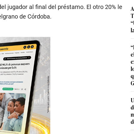
del jugador al final del préstamo. El otro 20% le
A
T
elgrano de Córdoba.
“
l
“
e
e
l
q
G
U
d
m
d