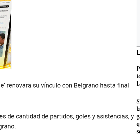
L
P
t
L
’ renovara su vínculo con Belgrano hasta final
S
l
g
s de cantidad de partidos, goles y asistencias, y
q
grano.
s