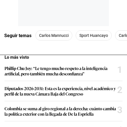
Seguir temas
Carlos Mannucci
Sport Huancayo
Carl
Lo más visto
1
Phillip Chu Joy: “Le tengo mucho respeto a la inteligencia
artificial, pero también mucha desconfianza”
2
Diputados 2026-2031: Esta es la experiencia, nivel académico y
perfil de la nueva Cámara Baja del Congreso
3
Colombia se suma al giro regional a la derecha: cuánto cambia
la política exterior con la llegada de De la Espriella