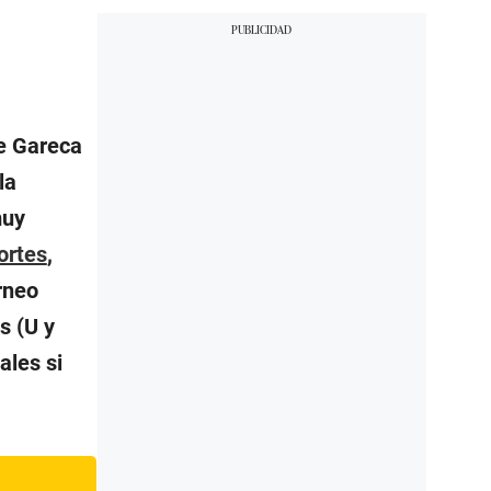
de Gareca
la
muy
ortes
,
rneo
s (U y
ales si