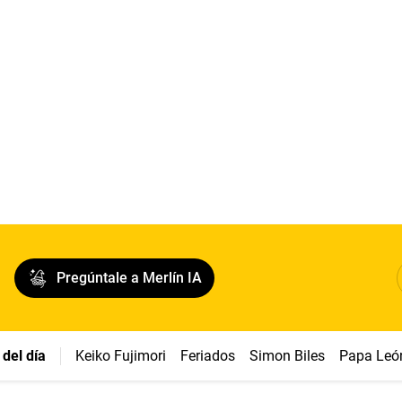
Pregúntale a Merlín IA
del día
Keiko Fujimori
Feriados
Simon Biles
Papa Leó