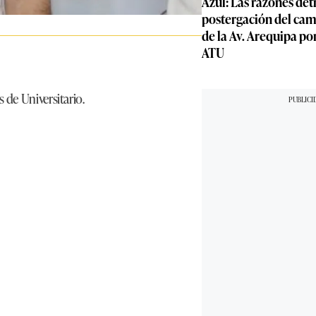
Azul: Las razones detr
postergación del cam
de la Av. Arequipa por
ATU
 de Universitario.