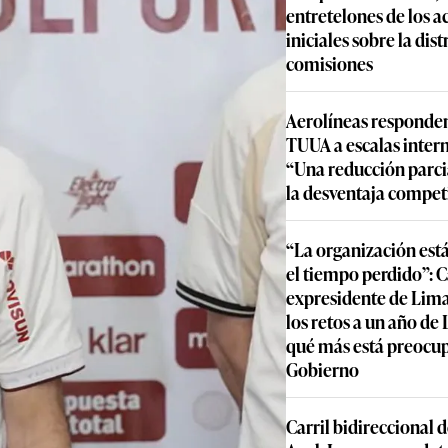
entretelones de los 
iniciales sobre la dis
comisiones
Aerolíneas responden
TUUA a escalas inter
“Una reducción parcia
la desventaja compet
“La organización est
el tiempo perdido”: 
expresidente de Lima
los retos a un año de
qué más está preocu
Gobierno
Carril bidireccional 