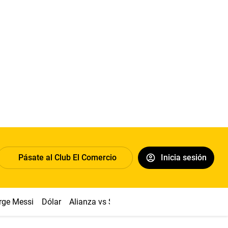
Pásate al Club El Comercio
Inicia sesión
rge Messi
Dólar
Alianza vs Sport Boys
Papa León XIV
Co