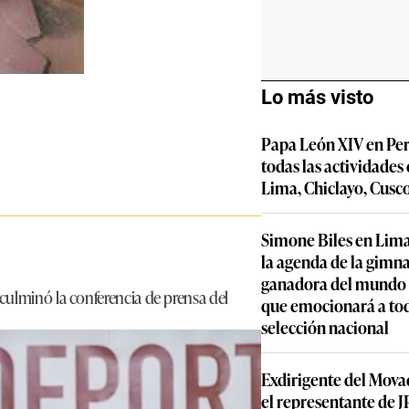
Lo más visto
Papa León XIV en Per
todas las actividades
Lima, Chiclayo, Cusc
Simone Biles en Lima
la agenda de la gimn
ganadora del mundo y
culminó la conferencia de prensa del
que emocionará a to
selección nacional
Exdirigente del Movad
el representante de JP