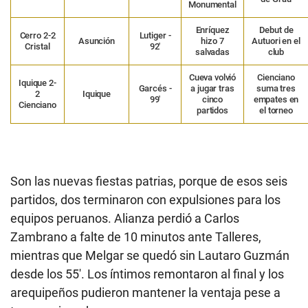
Monumental
Enríquez
Debut de
Cerro 2-2
Lutiger -
Asunción
hizo 7
Autuori en el
Cristal
92′
salvadas
club
Cueva volvió
Cienciano
Iquique 2-
Garcés -
a jugar tras
suma tres
2
Iquique
99′
cinco
empates en
Cienciano
partidos
el torneo
Son las nuevas fiestas patrias, porque de esos seis
partidos, dos terminaron con expulsiones para los
equipos peruanos. Alianza perdió a Carlos
Zambrano a falte de 10 minutos ante Talleres,
mientras que Melgar se quedó sin Lautaro Guzmán
desde los 55′. Los íntimos remontaron al final y los
arequipeños pudieron mantener la ventaja pese a