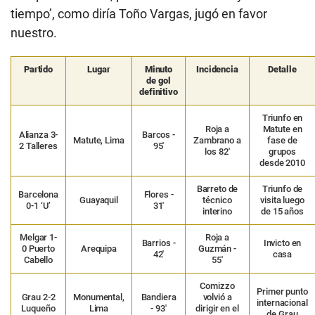
tiempo’, como diría Toño Vargas, jugó en favor
nuestro.
Partido
Lugar
Minuto
Incidencia
Detalle
de gol
definitivo
Triunfo en
Roja a
Matute en
Alianza 3-
Barcos -
Matute, Lima
Zambrano a
fase de
2 Talleres
95′
los 82′
grupos
desde 2010
Barreto de
Triunfo de
Barcelona
Flores -
Guayaquil
técnico
visita luego
0-1 ‘U’
31′
interino
de 15 años
Melgar 1-
Roja a
Barrios -
Invicto en
0 Puerto
Arequipa
Guzmán -
42′
casa
Cabello
55′
Comizzo
Primer punto
Grau 2-2
Monumental,
Bandiera
volvió a
internacional
Luqueño
Lima
- 93′
dirigir en el
de Grau