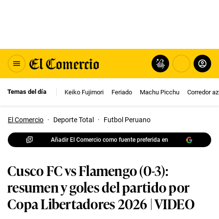
Temas del día
Keiko Fujimori
Feriado
Machu Picchu
Corredor az
El Comercio
·
Deporte Total
·
Futbol Peruano
Añadir El Comercio como fuente preferida en
Cusco FC vs Flamengo (0-3):
resumen y goles del partido por
Copa Libertadores 2026 | VIDEO