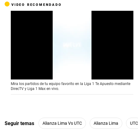
VIDEO RECOMENDADO
0
Mira los partidos de tu equipo favorito en la Liga 1 Te Apuesto mediante
o
DirecTV y Liga 1 Max en vivo.
f
3
0
s
e
c
o
Seguir temas
Alianza Lima Vs UTC
Alianza Lima
UTC
n
d
s