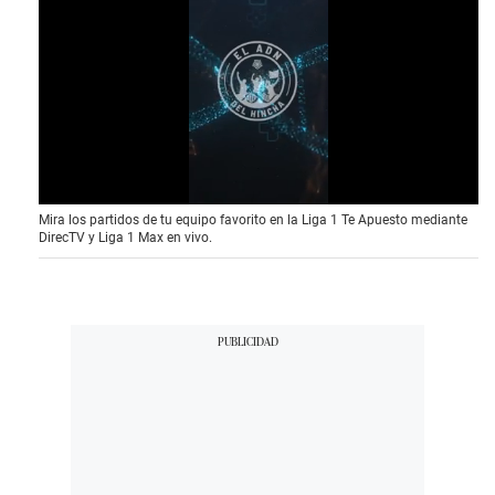
0
Mira los partidos de tu equipo favorito en la Liga 1 Te Apuesto mediante
o
DirecTV y Liga 1 Max en vivo.
f
3
0
s
e
c
o
n
d
s