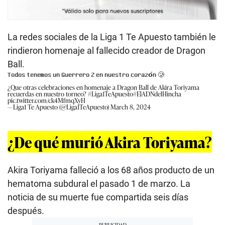
La redes sociales de la Liga 1 Te Apuesto también le
rindieron homenaje al fallecido creador de Dragon
Ball.
𝗧𝗼𝗱𝗼𝘀 𝘁𝗲𝗻𝗲𝗺𝗼𝘀 𝘂𝗻 𝗚𝘂𝗲𝗿𝗿𝗲𝗿𝗼 𝗭 𝗲𝗻 𝗻𝘂𝗲𝘀𝘁𝗿𝗼 𝗰𝗼𝗿𝗮𝘇𝗼́𝗻 🥲
¿Que otras celebraciones en homenaje a Dragon Ball de Akira Toriyama
recuerdas en nuestro torneo?
#Liga1TeApuesto
#ElADNdelHincha
pic.twitter.com/ck4MfmqXyH
— Liga1 Te Apuesto (@Liga1TeApuesto)
March 8, 2024
¿De qué murió Akira Toriyama?
Akira Toriyama falleció a los 68 años producto de un
hematoma subdural el pasado 1 de marzo. La
noticia de su muerte fue compartida seis días
después.