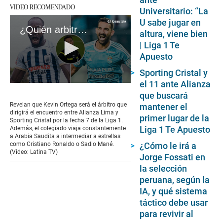
VIDEO RECOMENDADO
Universitario: “La
U sabe jugar en
¿Quién arbitrará el Alianza Lima vs. Sporting Cristal? | VIDEO
altura, viene bien
| Liga 1 Te
Apuesto
Sporting Cristal y
el 11 ante Alianza
0
seconds
que buscará
of
Revelan que Kevin Ortega será el árbitro que
mantener el
52
dirigirá el encuentro entre Alianza Lima y
primer lugar de la
seconds
Sporting Cristal por la fecha 7 de la Liga 1.
Liga 1 Te Apuesto
Además, el colegiado viaja constantemente
a Arabia Saudita a intermediar a estrellas
¿Cómo le irá a
como Cristiano Ronaldo o Sadio Mané.
(Video: Latina TV)
Jorge Fossati en
la selección
peruana, según la
IA, y qué sistema
táctico debe usar
para revivir al