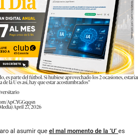
, es parte del fútbol. Si hubiese aprovechado los 2 ocasiones, estarí
a de la U es así, hay que estar acostumbrados”
versitario
r.com/ApCYGGqqsn
nMedia)
April 27, 2026
laro al asumir que
el mal momento de la ‘U’
es