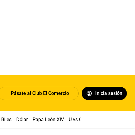
Pásate al Club El Comercio
Inicia sesión
Biles
Dólar
Papa León XIV
U vs Cristal
Congreso
Mach