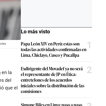
Lo más visto
1
Papa León XIV en Perú: estas son
ortes
todas las actividades confirmadas en
Lima, Chiclayo, Cusco y Pucallpa
2
Exdirigente del Movadef ya no será
o
en la
el representante de JP en Ética:
entretelones de los acuerdos
es del
iniciales sobre la distribución de las
ió que el
comisiones
Simone Biles en Lima: paso a paso,