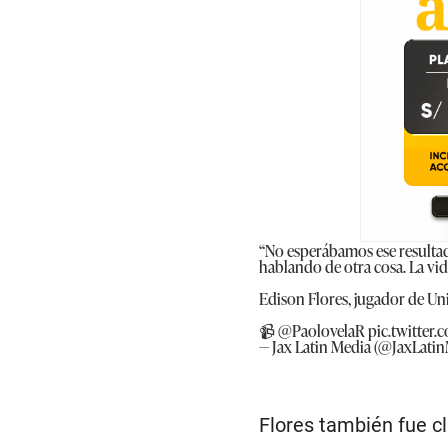
“No esperábamos ese resultado
hablando de otra cosa. La vid
Edison Flores, jugador de Uni
📹
@PaolovelaR
pic.twitte
— Jax Latin Media (@JaxLati
Flores también fue c