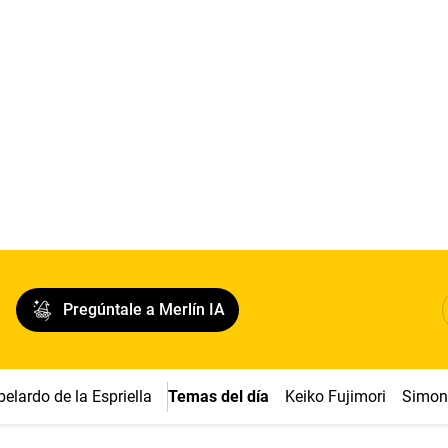
Pregúntale a Merlín IA
belardo de la Espriella
Temas del día
Keiko Fujimori
Simon 