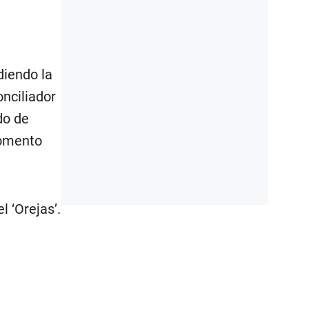
diendo la
onciliador
do de
momento
l ‘Orejas’.