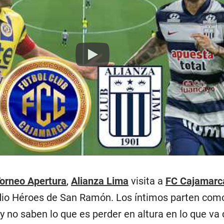
Play
orneo Apertura
,
Alianza Lima
visita a
FC Cajamarc
dio Héroes de San Ramón. Los íntimos parten como
o y no saben lo que es perder en altura en lo que v