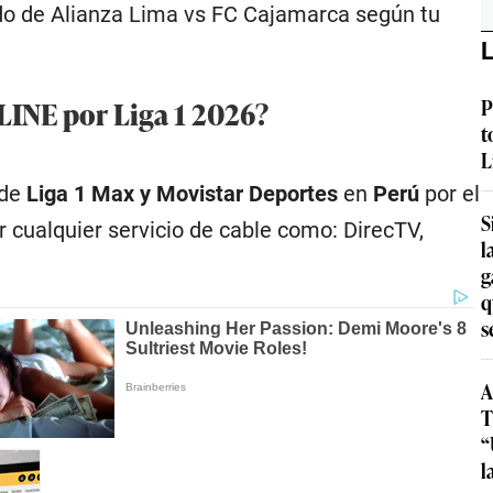
do de Alianza Lima vs FC Cajamarca según tu
L
INE por Liga 1 2026?
P
t
L
 de
Liga 1 Max y Movistar Deportes
en
Perú
por el
S
r cualquier servicio de cable como: DirecTV,
l
g
q
s
A
T
“
l