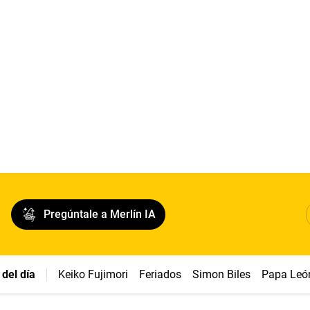
Pregúntale a Merlín IA
del día
Keiko Fujimori
Feriados
Simon Biles
Papa Leó