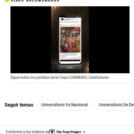
VIDEO RECOMENDADO
0
Sigue todos los partidos de la Copa CONMEBOL Libertadores.
o
f
1
5
s
e
Seguir temas
Universitario Vs Nacional
Universitario De D
c
o
n
d
s
Conforme a los criterios de