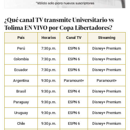
¿Qué canal TV transmite Universitario vs
Tolima EN VIVO por Copa Libertadores?
País
Horarios
Canal TV
Streaming
Perú
7:30 p.m.
ESPN 6
Disney+ Premium
Colombia
7:30 p.m.
ESPN 6
Disney+ Premium
Ecuador
7:30 p.m.
ESPN 6
Disney+ Premium
Argentina
9:30 p.m.
Paramount+
Paramount+
Brasil
9:30 p.m.
ESPN 4
Disney+ Premium
Paraguay
9:30 p.m.
ESPN 6
Disney+ Premium
Uruguay
9:30 p.m.
ESPN 6
Disney+ Premium
Chile
9:30 p.m.
ESPN 6
Disney+ Premium