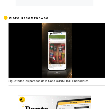
VIDEO RECOMENDADO
0
Sigue todos los partidos de la Copa CONMEBOL Libertadores.
o
f
1
5
s
e
c