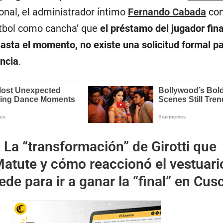
onal, el administrador íntimo
Fernando Cabada
con
útbol como cancha’ que
el préstamo del jugador fina
asta el momento, no existe una solicitud formal p
ncia
.
:
La “transformación” de Girotti que
atute y cómo reaccionó el vestuario
de para ir a ganar la “final” en Cus