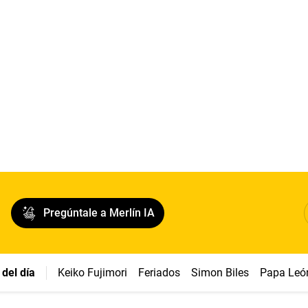
Pregúntale a Merlín IA
del día
Keiko Fujimori
Feriados
Simon Biles
Papa Leó