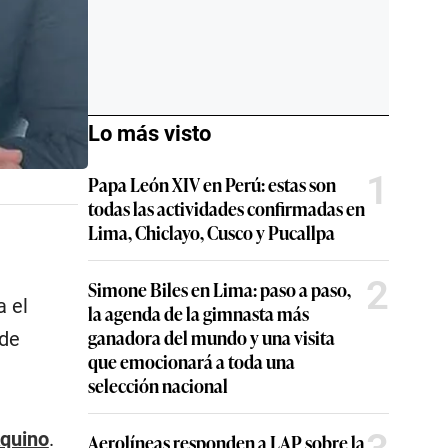
Lo más visto
1
Papa León XIV en Perú: estas son
todas las actividades confirmadas en
Lima, Chiclayo, Cusco y Pucallpa
2
Simone Biles en Lima: paso a paso,
a el
la agenda de la gimnasta más
ganadora del mundo y una visita
 de
que emocionará a toda una
selección nacional
quino
.
Aerolíneas responden a LAP sobre la