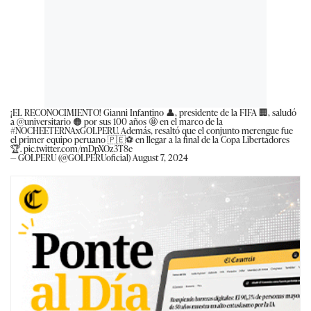
¡EL RECONOCIMIENTO! Gianni Infantino 👤, presidente de la FIFA 🏢, saludó
a
@universitario
🟠 por sus 100 años 🤩 en el marco de la
#NOCHEETERNAxGOLPERU
. Además, resaltó que el conjunto merengue fue
el primer equipo peruano 🇵🇪⚽ en llegar a la final de la Copa Libertadores
🏆.
pic.twitter.com/mDpXOz3T8e
— GOLPERU (@GOLPERUoficial)
August 7, 2024