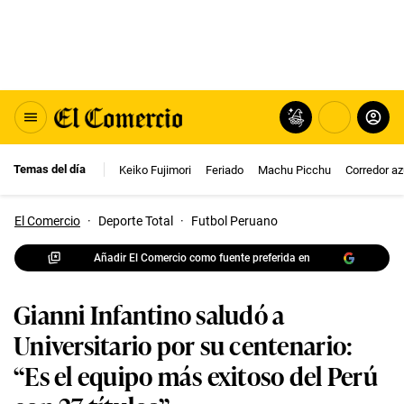
Temas del día
Keiko Fujimori
Feriado
Machu Picchu
Corredor az
El Comercio
·
Deporte Total
·
Futbol Peruano
Añadir El Comercio como fuente preferida en
Gianni Infantino saludó a
Universitario por su centenario:
“Es el equipo más exitoso del Perú