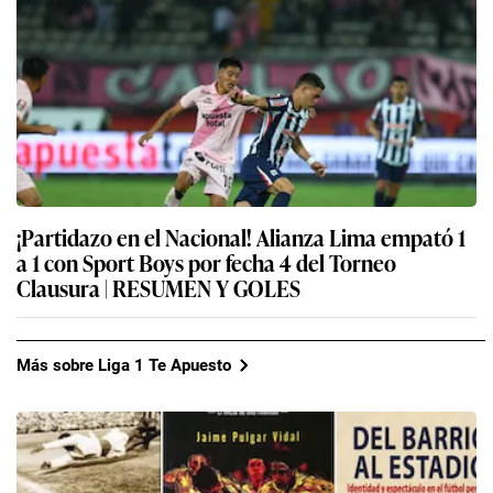
¡Partidazo en el Nacional! Alianza Lima empató 1
a 1 con Sport Boys por fecha 4 del Torneo
Clausura | RESUMEN Y GOLES
Más sobre Liga 1 Te Apuesto