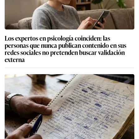
Los expertos en psicología coinciden: las
personas que nunca publican contenido en sus
redes sociales no pretenden buscar validación
externa