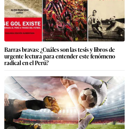
Barras bravas: ¿Cuáles son las tesis y libros de
urgente lectura para entender este fenómeno
radical en el Perú?