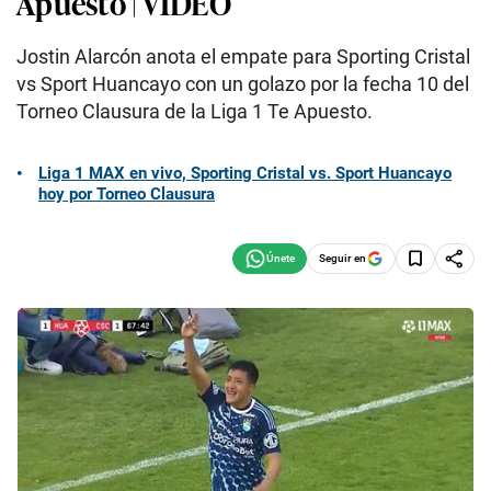
Apuesto | VIDEO
Jostin Alarcón anota el empate para Sporting Cristal
vs Sport Huancayo con un golazo por la fecha 10 del
Torneo Clausura de la Liga 1 Te Apuesto.
Liga 1 MAX en vivo, Sporting Cristal vs. Sport Huancayo
hoy por Torneo Clausura
Seguir en