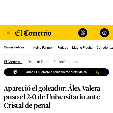
Temas del día
Keiko Fujimori
Feriado
Machu Picchu
Corredor az
El Comercio
·
Deporte Total
·
Futbol Peruano
Añadir El Comercio como fuente preferida en
Apareció el goleador: Álex Valera
puso el 2-0 de Universitario ante
Cristal de penal