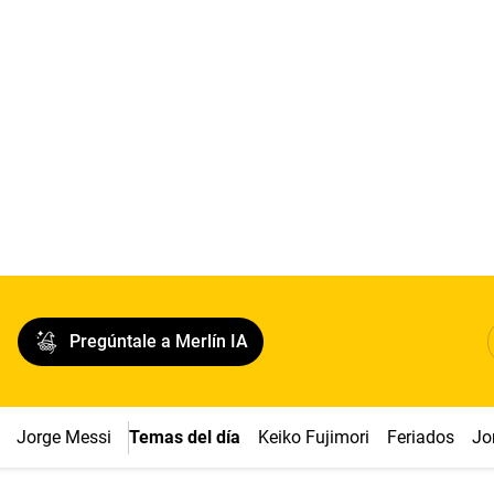
Pregúntale a Merlín IA
Jorge Messi
Temas del día
Keiko Fujimori
Feriados
Jo