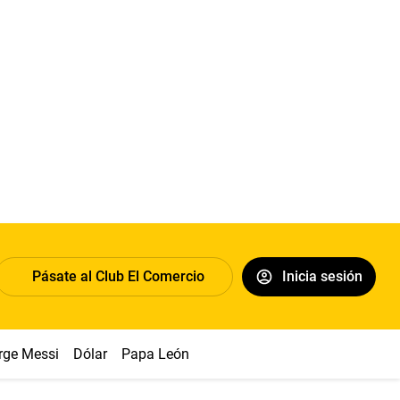
Pásate al Club El Comercio
Inicia sesión
rge Messi
Dólar
Papa León XIV
Congreso
Machu Picchu