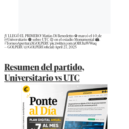
¡Y LLEGÓ EL PRIMERO! Matías Di Benedetto ⚽ marcó el 1-0 de
@Universitario
🟠 sobre UTC 🟡 en el estadio Monumental 🏟.
#TorneoAperturaXGOLPERU
pic.twitter.com/aOBUhzWWuq
— GOLPERU (@GOLPERUoficial)
April 27, 2025
Resumen del partido,
Universitario vs UTC