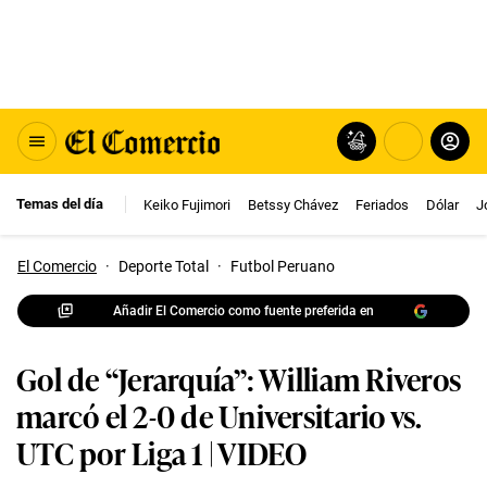
Temas del día
Keiko Fujimori
Betssy Chávez
Feriados
Dólar
J
El Comercio
·
Deporte Total
·
Futbol Peruano
Añadir El Comercio como fuente preferida en
Gol de “Jerarquía”: William Riveros
marcó el 2-0 de Universitario vs.
UTC por Liga 1 | VIDEO