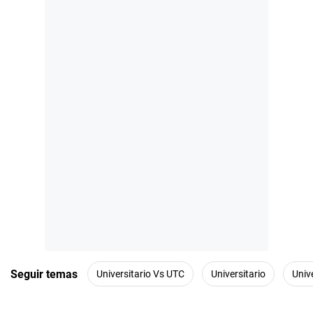
Seguir temas
Universitario Vs UTC
Universitario
Univ