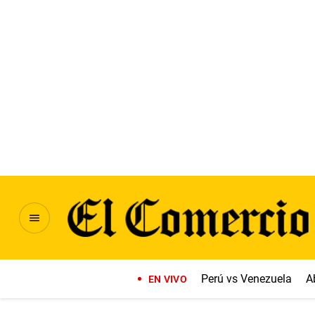
Perú vs Venezuela
A
EN VIVO