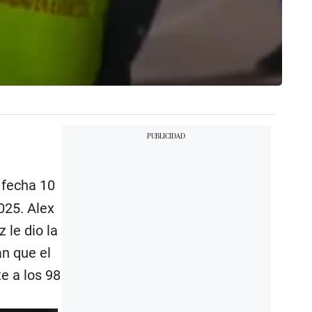
 fecha 10
025. Alex
 le dio la
n que el
e a los 98