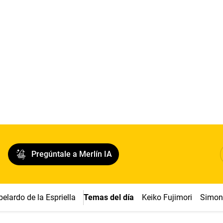
Pregúntale a Merlín IA
belardo de la Espriella
Temas del día
Keiko Fujimori
Simon 