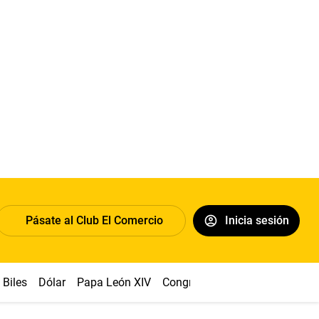
Pásate al Club El Comercio
Inicia sesión
Biles
Dólar
Papa León XIV
Congreso
Machu Picchu
Ab