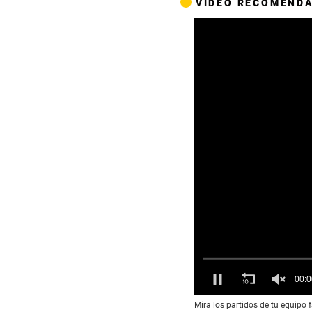
VIDEO RECOMEND
0
Mira los partidos de tu equipo 
o