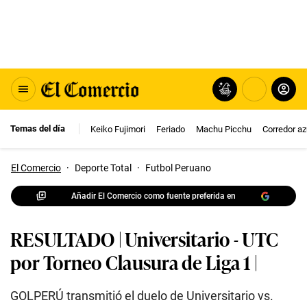
Temas del día
Keiko Fujimori
Feriado
Machu Picchu
Corredor az
El Comercio
·
Deporte Total
·
Futbol Peruano
Añadir El Comercio como fuente preferida en
RESULTADO | Universitario - UTC
por Torneo Clausura de Liga 1 |
GOLPERÚ transmitió el duelo de Universitario vs.