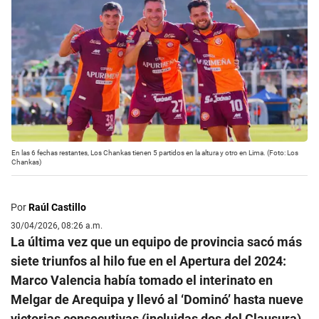
En las 6 fechas restantes, Los Chankas tienen 5 partidos en la altura y otro en Lima. (Foto: Los
Chankas)
Por
Raúl Castillo
30/04/2026, 08:26 a.m.
La última vez que un equipo de provincia sacó más
siete triunfos al hilo fue en el Apertura del 2024:
Marco Valencia había tomado el interinato en
Melgar de Arequipa y llevó al ‘Dominó’ hasta nueve
victorias consecutivas (incluidas dos del Clausura)
,