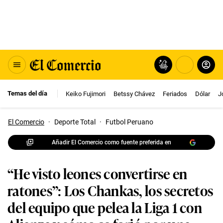
Temas del día
Keiko Fujimori
Betssy Chávez
Feriados
Dólar
J
El Comercio
·
Deporte Total
·
Futbol Peruano
Añadir El Comercio como fuente preferida en
“He visto leones convertirse en
ratones”: Los Chankas, los secretos
del equipo que pelea la Liga 1 con