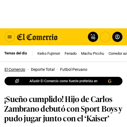
Temas del día
Keiko Fujimori
Feriado
Machu Picchu
Corredor az
El Comercio
·
Deporte Total
·
Futbol Peruano
Añadir El Comercio como fuente preferida en
¡Sueño cumplido! Hijo de Carlos
Zambrano debutó con Sport Boys y
pudo jugar junto con el ‘Kaiser’