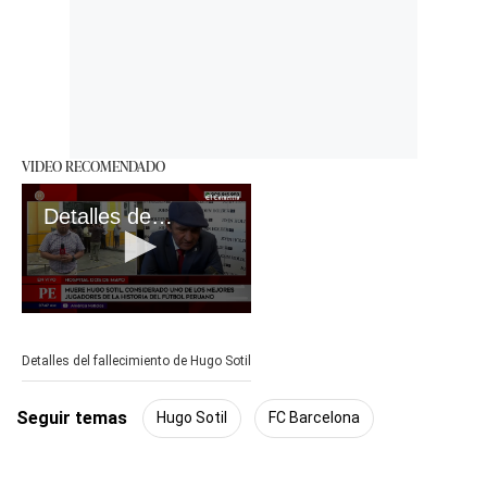
VIDEO RECOMENDADO
Detalles del fallecimiento de Hugo Sotil
0
seconds
of
Detalles del fallecimiento de Hugo Sotil
2
minutes,
52
Seguir temas
Hugo Sotil
FC Barcelona
seconds