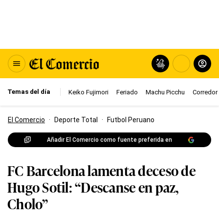
Temas del día
Keiko Fujimori
Feriado
Machu Picchu
Corredor 
El Comercio
·
Deporte Total
·
Futbol Peruano
Añadir El Comercio como fuente preferida en
FC Barcelona lamenta deceso de
Hugo Sotil: “Descanse en paz,
Cholo”