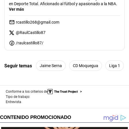
en Deporte Total. Aficionado al fútbol y apasionado a la NBA.
Ver más
rcastillo268@gmail.com
@
RaulCastillo87
/raulcastillo87/
Seguir temas
Jaime Serna
CD Moquegua
Liga 1
Conforme a los criterios de
Tipo de trabajo:
Entrevista