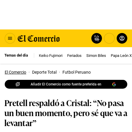
Temas del día
Keiko Fujimori
Feriados
Simon Biles
Papa León X
El Comercio
·
Deporte Total
·
Futbol Peruano
Añadir El Comercio como fuente preferida en
Pretell respaldó a Cristal: “No pasa
un buen momento, pero sé que va a
levantar”