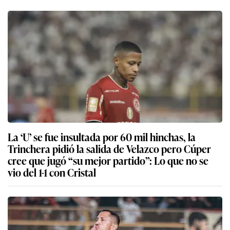
La ‘U’ se fue insultada por 60 mil hinchas, la
Trinchera pidió la salida de Velazco pero Cúper
cree que jugó “su mejor partido”: Lo que no se
vio del 1-1 con Cristal