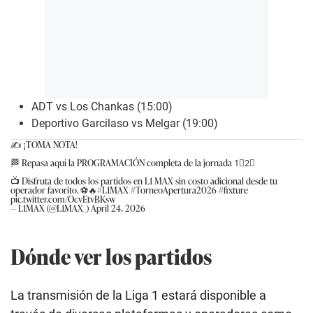
ADT vs Los Chankas (15:00)
Deportivo Garcilaso vs Melgar (19:00)
✍️ ¡TOMA NOTA!
🏁 Repasa aquí la PROGRAMACIÓN completa de la jornada 1⃣2⃣
📺 Disfruta de todos los partidos en L1 MAX sin costo adicional desde tu
operador favorito. ⚽🔥
#L1MAX
#TorneoApertura2026
#fixture
pic.twitter.com/OcvEtvBKsw
— L1MAX (@L1MAX_)
April 24, 2026
Dónde ver los partidos
La transmisión de la Liga 1 estará disponible a