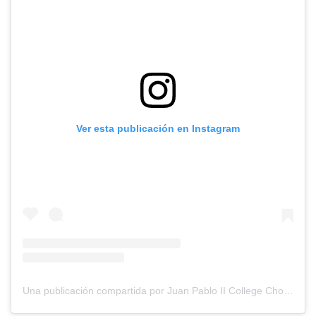
Ver esta publicación en Instagram
Una publicación compartida por Juan Pablo II College Chongoyape (@juanpablochongoyape)