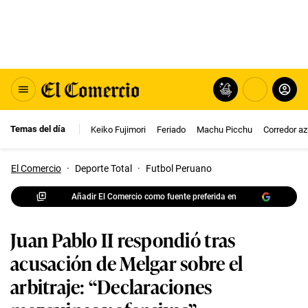
Temas del día
Keiko Fujimori
Feriado
Machu Picchu
Corredor az
El Comercio
·
Deporte Total
·
Futbol Peruano
Añadir El Comercio como fuente preferida en
Juan Pablo II respondió tras
acusación de Melgar sobre el
arbitraje: “Declaraciones