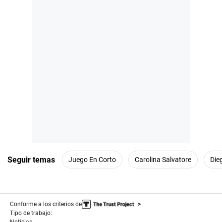
Seguir temas
Juego En Corto
Carolina Salvatore
Die
Conforme a los criterios de
Tipo de trabajo: