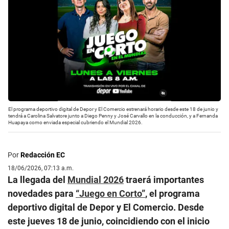
El programa deportivo digital de Depor y El Comercio estrenará horario desde este 18 de junio y
tendrá a Carolina Salvatore junto a Diego Penny y José Carvallo en la conducción, y a Fernanda
Huapaya como enviada especial cubriendo el Mundial 2026.
Por
Redacción EC
18/06/2026, 07:13 a.m.
La llegada del
Mundial 2026
traerá importantes
novedades para
“Juego en Corto”
, el programa
deportivo digital de Depor y El Comercio. Desde
este jueves 18 de junio, coincidiendo con el inicio