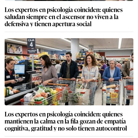
Los expertos en psicología coinciden: quienes
saludan siempre en el ascensor no viven a la
defensiva y tienen apertura social
Los expertos en psicología coinciden: quienes
mantienen la calma en la fila gozan de empatía
cognitiva, gratitud y no solo tienen autocontrol