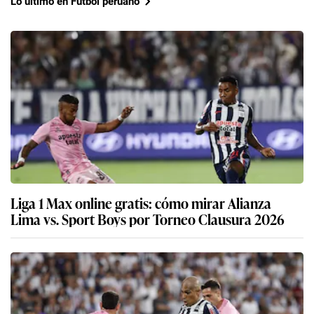
Lo último en Fútbol peruano
Liga 1 Max online gratis: cómo mirar Alianza
Lima vs. Sport Boys por Torneo Clausura 2026