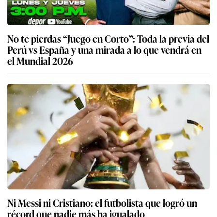
No te pierdas “Juego en Corto”: Toda la previa del
Perú vs España y una mirada a lo que vendrá en
el Mundial 2026
Ni Messi ni Cristiano: el futbolista que logró un
récord que nadie más ha igualado