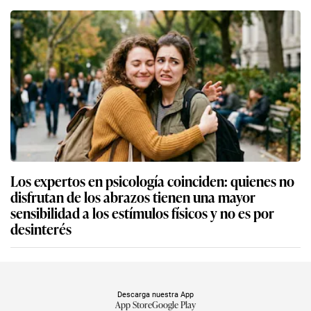
Los expertos en psicología coinciden: quienes no
disfrutan de los abrazos tienen una mayor
sensibilidad a los estímulos físicos y no es por
desinterés
Descarga nuestra App
App Store
Google Play