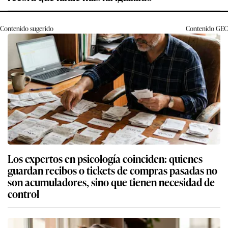
Contenido sugerido
Contenido
GEC
Los expertos en psicología coinciden: quienes
guardan recibos o tickets de compras pasadas no
son acumuladores, sino que tienen necesidad de
control