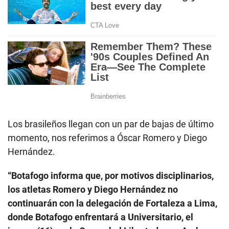
Los brasileños llegan con un par de bajas de último
momento, nos referimos a Óscar Romero y Diego
Hernández.
“Botafogo informa que, por motivos disciplinarios,
los atletas Romero y Diego Hernández no
continuarán con la delegación de Fortaleza a Lima,
donde Botafogo enfrentará a Universitario, el