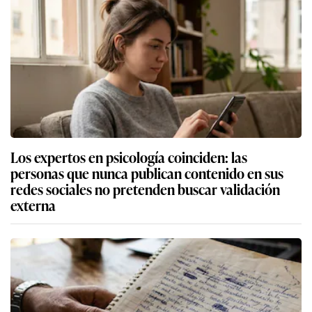
Los expertos en psicología coinciden: las
personas que nunca publican contenido en sus
redes sociales no pretenden buscar validación
externa