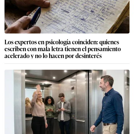
Los expertos en psicología coinciden: quienes
escriben con mala letra tienen el pensamiento
acelerado y no lo hacen por desinterés