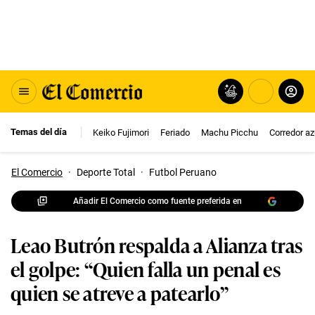
Temas del día
Keiko Fujimori
Feriado
Machu Picchu
Corredor az
El Comercio
·
Deporte Total
·
Futbol Peruano
Añadir El Comercio como fuente preferida en
Leao Butrón respalda a Alianza tras
el golpe: “Quien falla un penal es
quien se atreve a patearlo”