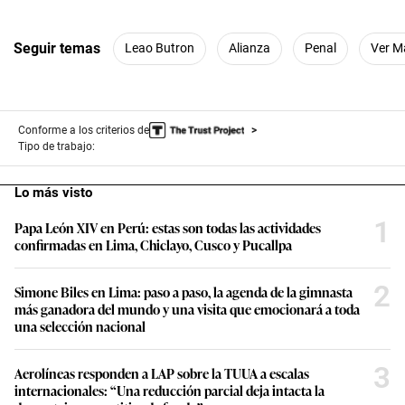
Seguir temas
Leao Butron
Alianza
Penal
Ver M
Conforme a los criterios de
Tipo de trabajo:
Lo más visto
1
Papa León XIV en Perú: estas son todas las actividades
confirmadas en Lima, Chiclayo, Cusco y Pucallpa
2
Simone Biles en Lima: paso a paso, la agenda de la gimnasta
más ganadora del mundo y una visita que emocionará a toda
una selección nacional
3
Aerolíneas responden a LAP sobre la TUUA a escalas
internacionales: “Una reducción parcial deja intacta la