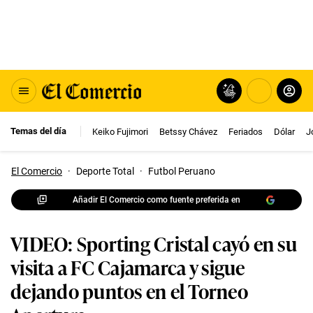
Temas del día
Keiko Fujimori
Betssy Chávez
Feriados
Dólar
J
El Comercio
·
Deporte Total
·
Futbol Peruano
Añadir El Comercio como fuente preferida en
VIDEO: Sporting Cristal cayó en su
visita a FC Cajamarca y sigue
dejando puntos en el Torneo