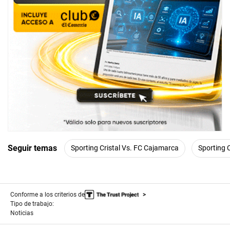
Seguir temas
Sporting Cristal Vs. FC Cajamarca
Sporting C
Conforme a los criterios de
Tipo de trabajo:
Noticias