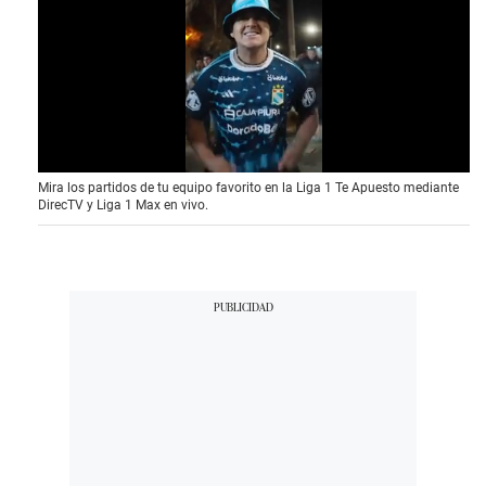
0
Mira los partidos de tu equipo favorito en la Liga 1 Te Apuesto mediante
o
DirecTV y Liga 1 Max en vivo.
f
3
0
s
e
c
o
n
d
s