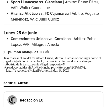
Sport Huancayo vs. Cienciano |
Árbitro: Bruno Pérez,
VAR: Walter Guadalupe
Alianza Atlético vs. FC Cajamarca |
Árbitro: Augusto
Menéndez, VAR: Julio Quiroz
Lunes 25 de junio
Comerciantes Unidos vs. Garcilaso |
Árbitro: Pablo
López, VAR: Milagros Arruela
¡𝗘𝗹 𝗽𝘂𝗹𝗺𝗼́𝗻 𝗯𝗹𝗮𝗻𝗾𝘂𝗶𝗮𝘇𝘂𝗹! ⚪️🔵
Tras marcar el gol del triunfo en Cusco, Marco Huamán se consagra como el
Jugador
@adidas
de la Fecha 15, reconocimiento que destaca al mejor
futbolista de la jornada en la
#Liga1TeApuesto
⚽️
#Creadoconadidas
#ElADNdelHincha
pic.twitter.com/I20PzbkWjg
— Liga1 Te Apuesto (@Liga1TeApuesto)
May 19, 2026
SOBRE EL AUTOR
Redacción EC