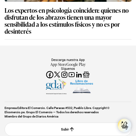
Los expertos en psicología coinciden: quienes no
disfrutan de los abrazos tienen una mayor
sensibilidad a los estímulos físicos y no es por
desinterés
Descarga nuestra App
App Store
Google Play
Síguenos
Miembro del Grupo de Diarios América
Empresa Editora El Comercio. Calle Paracas #532, Pueblo Libre. Copyright ©
Elcomercio.pe. Grupo El Comercio — Todos los derechos reservados
Miembro del Grupo de Diarios América
Subir