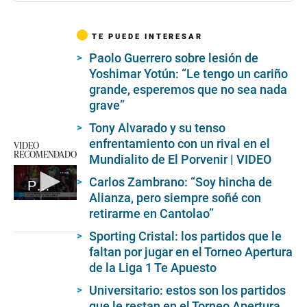
TE PUEDE INTERESAR
Paolo Guerrero sobre lesión de
Yoshimar Yotún: “Le tengo un cariño
grande, esperemos que no sea nada
grave”
Tony Alvarado y su tenso
enfrentamiento con un rival en el
VIDEO
RECOMENDADO
Mundialito de El Porvenir | VIDEO
Carlos Zambrano: “Soy hincha de
Próxima convocatoria de Fossati
Alianza, pero siempre soñé con
0
retirarme en Cantolao”
seconds
of
Sporting Cristal: los partidos que le
1
minute,
faltan por jugar en el Torneo Apertura
32
de la Liga 1 Te Apuesto
seconds
Universitario: estos son los partidos
que le restan en el Torneo Apertura