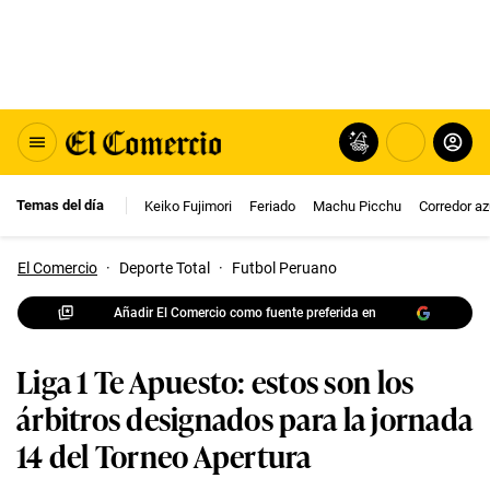
Temas del día
Keiko Fujimori
Feriado
Machu Picchu
Corredor az
El Comercio
·
Deporte Total
·
Futbol Peruano
Añadir El Comercio como fuente preferida en
Liga 1 Te Apuesto: estos son los
árbitros designados para la jornada
14 del Torneo Apertura