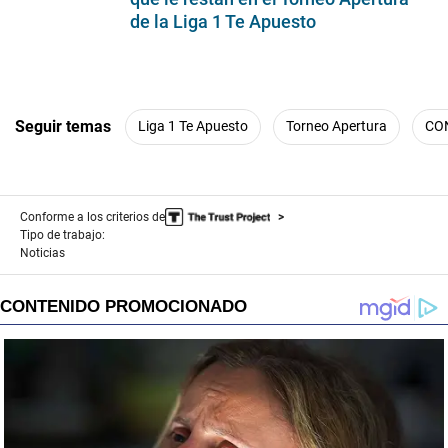
de la Liga 1 Te Apuesto
Seguir temas
Liga 1 Te Apuesto
Torneo Apertura
CO
Conforme a los criterios de
Tipo de trabajo:
Noticias