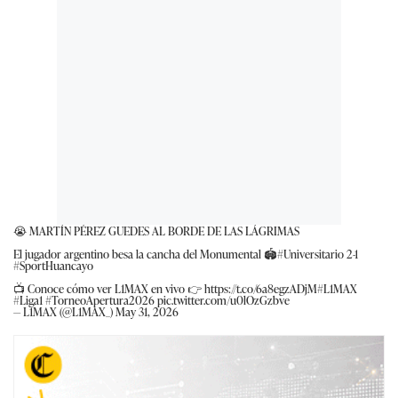
😭 MARTÍN PÉREZ GUEDES AL BORDE DE LAS LÁGRIMAS
El jugador argentino besa la cancha del Monumental 🏟️
#Universitario
2-1
#SportHuancayo
📺 Conoce cómo ver L1MAX en vivo 👉
https://t.co/6a8egzADjM
#L1MAX
#Liga1
#TorneoApertura2026
pic.twitter.com/u0lOzGzbve
— L1MAX (@L1MAX_)
May 31, 2026