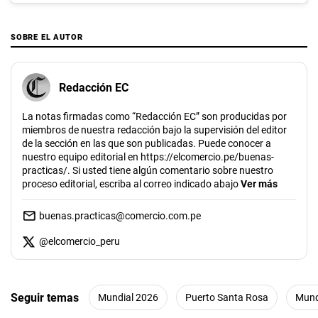
SOBRE EL AUTOR
Redacción EC
La notas firmadas como “Redacción EC” son producidas por
miembros de nuestra redacción bajo la supervisión del editor
de la sección en las que son publicadas. Puede conocer a
nuestro equipo editorial en https://elcomercio.pe/buenas-
practicas/. Si usted tiene algún comentario sobre nuestro
proceso editorial, escriba al correo indicado abajo
Ver más
buenas.practicas@comercio.com.pe
@
elcomercio_peru
Seguir temas
Mundial 2026
Puerto Santa Rosa
Mund