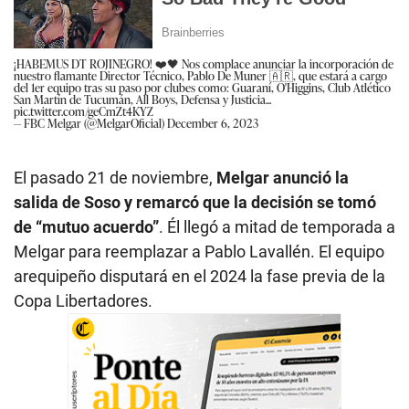
¡HABEMUS DT ROJINEGRO! ❤️🖤 Nos complace anunciar la incorporación de
nuestro flamante Director Técnico, Pablo De Muner 🇦🇷, que estará a cargo
del 1er equipo tras su paso por clubes como: Guaraní, O'Higgins, Club Atlético
San Martín de Tucumán, All Boys, Defensa y Justicia...
pic.twitter.com/geCmZt4KYZ
— FBC Melgar (@MelgarOficial)
December 6, 2023
El pasado 21 de noviembre,
Melgar anunció la
salida de Soso y remarcó que la decisión se tomó
de “mutuo acuerdo”
. Él llegó a mitad de temporada a
Melgar para reemplazar a Pablo Lavallén. El equipo
arequipeño disputará en el 2024 la fase previa de la
Copa Libertadores.