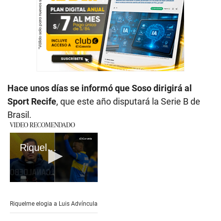
Hace unos días se informó que Soso dirigirá al
Sport Recife
, que este año disputará la Serie B de
Brasil.
VIDEO RECOMENDADO
Riquelme elogia a Luis Advíncula
0
seconds
of
Riquelme elogia a Luis Advíncula
1
minute,