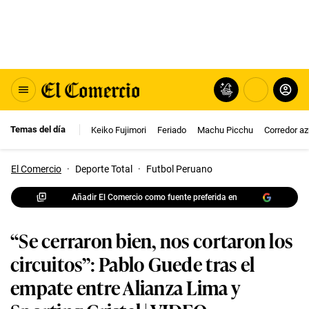
Temas del día
Keiko Fujimori
Feriado
Machu Picchu
Corredor az
El Comercio
·
Deporte Total
·
Futbol Peruano
Añadir El Comercio como fuente preferida en
“Se cerraron bien, nos cortaron los
circuitos”: Pablo Guede tras el
empate entre Alianza Lima y