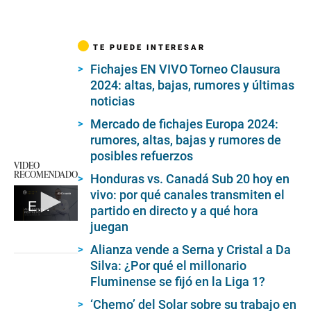
TE PUEDE INTERESAR
Fichajes EN VIVO Torneo Clausura
2024: altas, bajas, rumores y últimas
noticias
Mercado de fichajes Europa 2024:
rumores, altas, bajas y rumores de
posibles refuerzos
VIDEO
RECOMENDADO
Honduras vs. Canadá Sub 20 hoy en
vivo: por qué canales transmiten el
EC | Alejandro Restrepo
partido en directo y a qué hora
juegan
0
seconds
of
Alianza vende a Serna y Cristal a Da
3
Silva: ¿Por qué el millonario
minutes,
Fluminense se fijó en la Liga 1?
52
seconds
‘Chemo’ del Solar sobre su trabajo en