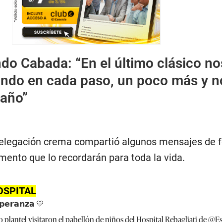
do Cabada: “En el último clásico no
ando en cada paso, un poco más y n
baño”
a delegación crema compartió algunos mensajes de f
ento que lo recordarán para toda la vida.
OSPITAL
𝗽𝗲𝗿𝗮𝗻𝘇𝗮 💛
 plantel visitaron el pabellón de niños del Hospital Rebagliati de
@Es