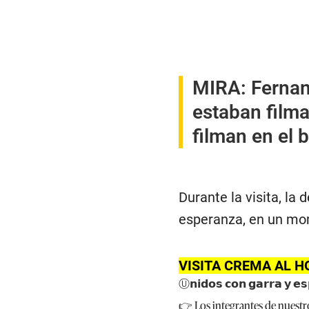
MIRA:
Fernan
estaban film
filman en el 
Durante la visita, l
esperanza, en un mom
VISITA CREMA AL H
Ⓤ𝗻𝗶𝗱𝗼𝘀 𝗰𝗼𝗻 𝗴𝗮𝗿𝗿𝗮 𝘆 𝗲
👉 Los integrantes de nuestro