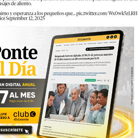
ajes de aliento.
ánimo y esperanza a los pequeños que…
pic.twitter.com/Wx0wk5zLRH
io)
September 12, 2025