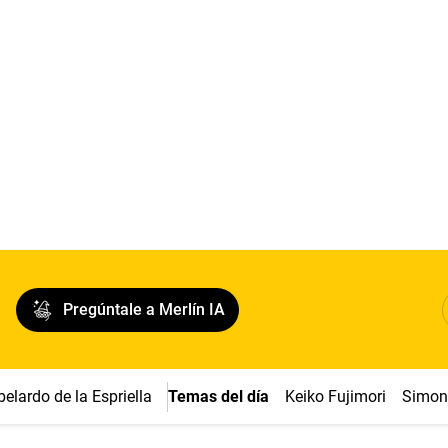
Pregúntale a Merlín IA
belardo de la Espriella
Temas del día
Keiko Fujimori
Simon 