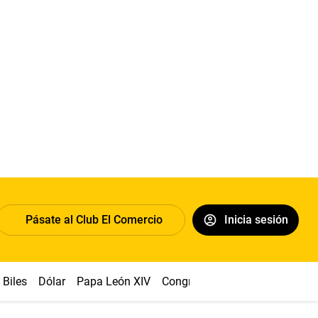
Pásate al Club El Comercio
Inicia sesión
Biles
Dólar
Papa León XIV
Congreso
Machu Picchu
Ab