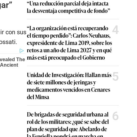
“Una reducción parcial deja intacta
gar”
la desventaja competitiva de fondo”
4
“La organización está recuperando
ir con sus
el tiempo perdido”: Carlos Neuhaus,
ossati.
expresidente de Lima 2019, sobre los
retos a un año de Lima 2027 y en qué
más está preocupado el Gobierno
5
Unidad de Investigación: Hallan más
de siete millones de jeringas y
medicamentos vencidos en Cenares
del Minsa
6
De brigadas de seguridad urbana al
rol de los militares: ¿qué se sabe del
plan de seguridad que Abelardo de
la Espriella pondrá en marcha en