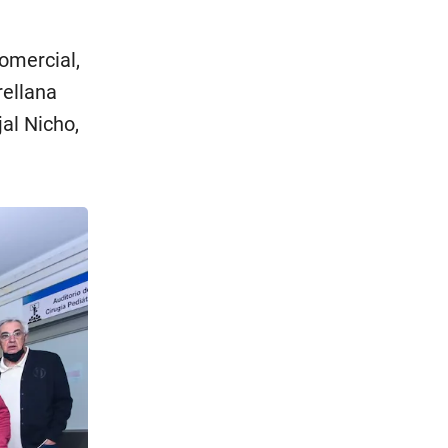
Comercial,
rellana
jal Nicho,