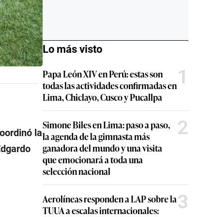
Lo más visto
1
Papa León XIV en Perú: estas son
todas las actividades confirmadas en
Lima, Chiclayo, Cusco y Pucallpa
2
Simone Biles en Lima: paso a paso,
oordinó la
la agenda de la gimnasta más
ganadora del mundo y una visita
 Edgardo
que emocionará a toda una
selección nacional
3
Aerolíneas responden a LAP sobre la
TUUA a escalas internacionales: