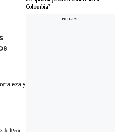
Colombia?
s
os
ortaleza y
SaludPeru
,